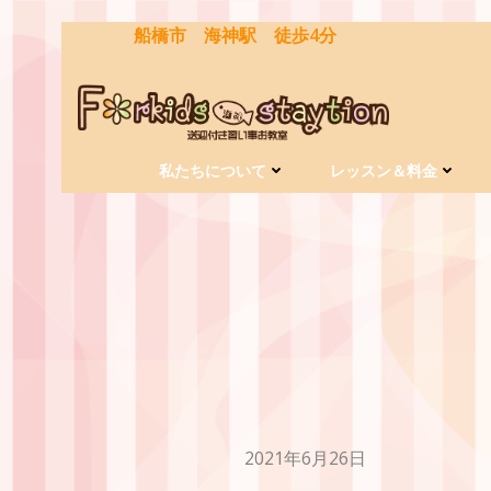
コ
船橋市 海神駅 徒歩4分
ン
テ
ン
ツ
へ
ス
私たちについて
レッスン＆料金
キ
ッ
プ
2021年6月26日