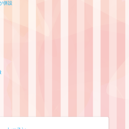
が併設
徴
レッスン