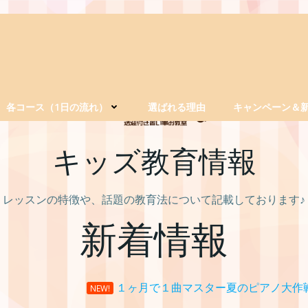
各コース（1日の流れ）
選ばれる理由
キャンペーン＆
キッズ教育情報
レッスンの特徴や、話題の教育法について記載しております♪
新着情報
１ヶ月で１曲マスター夏のピアノ大作
NEW!