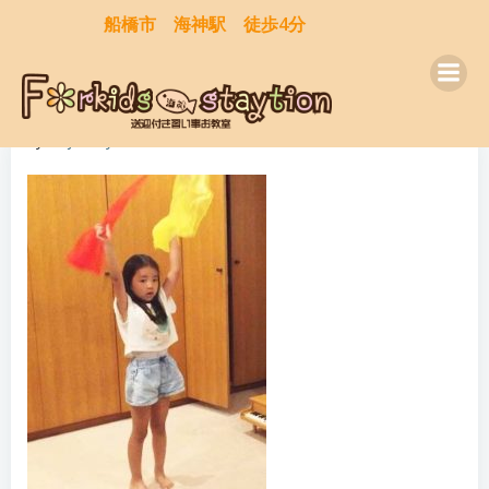
コ
船橋市 海神駅 徒歩4分
ン
テ
ン
ツ
by
kaijinstaytion
on
10月 25, 2020
へ
ス
キ
ッ
プ