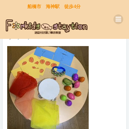
コ
船橋市 海神駅 徒歩4分
ン
テ
ン
ツ
by
kaijinstaytion
on
10月 9, 2020
へ
ス
キ
ッ
プ