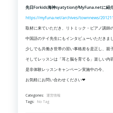
先日Forkids海神syatytionがMyFuna.net
https://myfuna.net/archives/townnews/20121
取材に来ていただき、リトミック・ピアノ講師
中国語のテイ先生にもインタビューいただきま
少しでも共働き世帯の習い事格差を是正し、親
そしてレッスンは「耳と脳を育てる」楽しい内
是非体験レッスンキャンペーン実施中の今、
お気軽にお問い合わせください❤︎
Categories:
運営情報
Tags:
No Tag