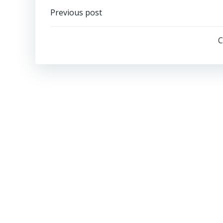
投
Previous post
稿
C
ナ
ビ
ゲ
ー
シ
ョ
ン