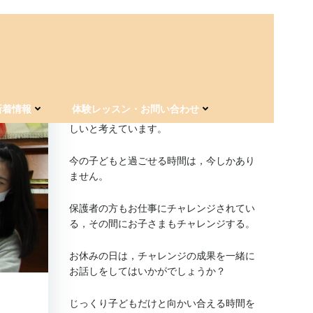
For kids 海神staytionの思い
お休みの日の習い事＆送迎の負担を減らす
新着情報
体験レッスン・お問い合わせ
ことで，親子の時間をたっぷり過ごしてほ
しいと考えています。
今の子どもと過ごせる時間は，今しかあり
ません。
保護者の方もお仕事にチャレンジされてい
る，その間にお子さまもチャレンジする。
お休みの日は，チャレンジの成果を一緒に
お話しをしてはいかがでしょうか？
じっくり子どもだけと向かい合える時間を