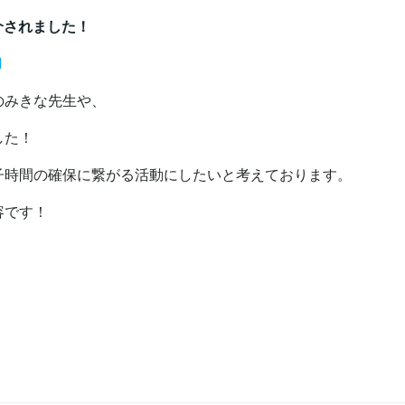
に紹介されました！
1
のみきな先生や、
した！
子時間の確保に繋がる活動にしたいと考えております。
容です！