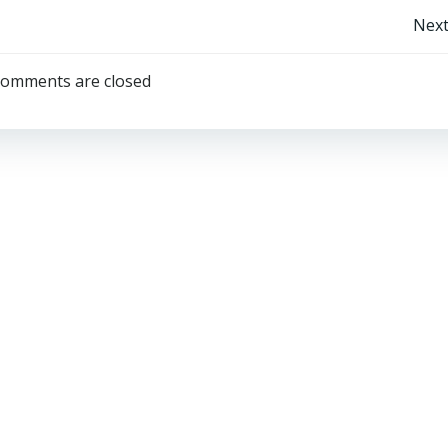
投
Next
稿
omments are closed
ナ
ビ
ゲ
ー
シ
ョ
ン