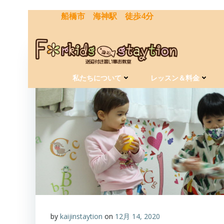
コ
船橋市 海神駅 徒歩4分
ン
テ
ン
ツ
へ
ス
私たちについて
レッスン＆料金
キ
ッ
プ
by
kaijinstaytion
on
12月 14, 2020