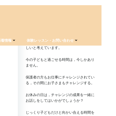
For kids 海神staytionの思い
お休みの日の習い事＆送迎の負担を減らす
新着情報
体験レッスン・お問い合わせ
ことで，親子の時間をたっぷり過ごしてほ
しいと考えています。
今の子どもと過ごせる時間は，今しかあり
ません。
保護者の方もお仕事にチャレンジされてい
る，その間にお子さまもチャレンジする。
お休みの日は，チャレンジの成果を一緒に
お話しをしてはいかがでしょうか？
じっくり子どもだけと向かい合える時間を