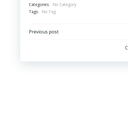
Categories:
No Category
Tags:
No Tag
投
Previous post
稿
C
ナ
ビ
ゲ
ー
シ