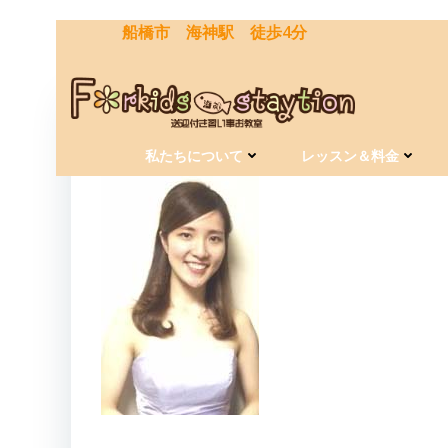
コ
船橋市 海神駅 徒歩4分
ン
テ
ン
ツ
へ
by
kaijinstaytion
on
1月 4, 2021
ス
私たちについて
レッスン＆料金
キ
ッ
プ